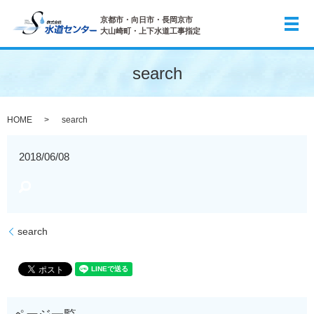
京都市・向日市・長岡京市
メ
大山崎町・上下水道工事指定
search
HOME
search
2018/06/08
search