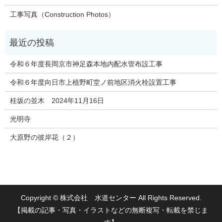
工事写真（Construction Photos）
令和６年度長岡京市神足森本地内配水管布設工事
令和６年度向日市上植野町堂ノ前地区消火栓設置工事
桂坂の並木 2024年11月16日
光明寺
大原野の彼岸花（２）
Copyright © 株式会社 水道センター All Rights Reserved.
【掲載の記事・写真・イラストなどの無断複写・転載を禁じま