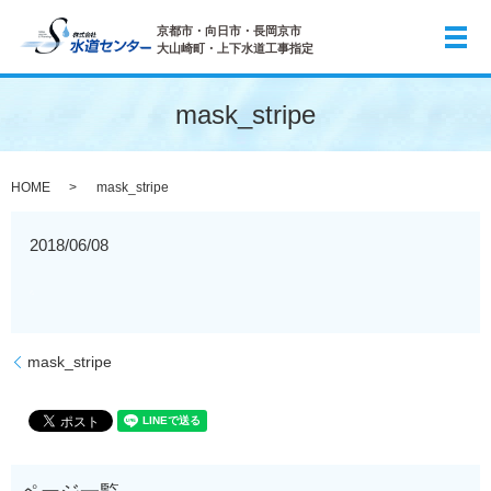
京都市・向日市・長岡京市
メ
大山崎町・上下水道工事指定
mask_stripe
HOME
mask_stripe
2018/06/08
mask_stripe