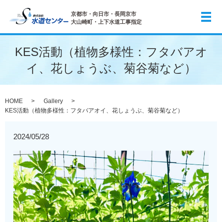
京都市・向日市・長岡京市
メ
大山崎町・上下水道工事指定
KES活動（植物多様性：フタバアオ
イ、花しょうぶ、菊谷菊など）
HOME
Gallery
KES活動（植物多様性：フタバアオイ、花しょうぶ、菊谷菊など）
2024/05/28