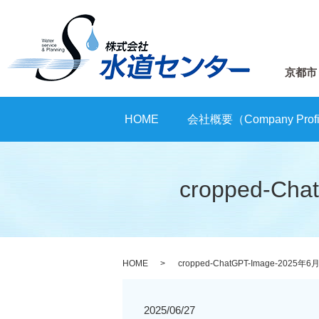
京都市
HOME
会社概要（Company Profi
cropped-Ch
HOME
cropped-ChatGPT-Image-2025年6月
2025/06/27