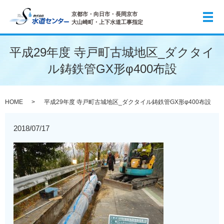
京都市・向日市・長岡京市
メ
大山崎町・上下水道工事指定
平成29年度 寺戸町古城地区_ダクタイ
ル鋳鉄管GX形φ400布設
HOME
平成29年度 寺戸町古城地区_ダクタイル鋳鉄管GX形φ400布設
2018/07/17