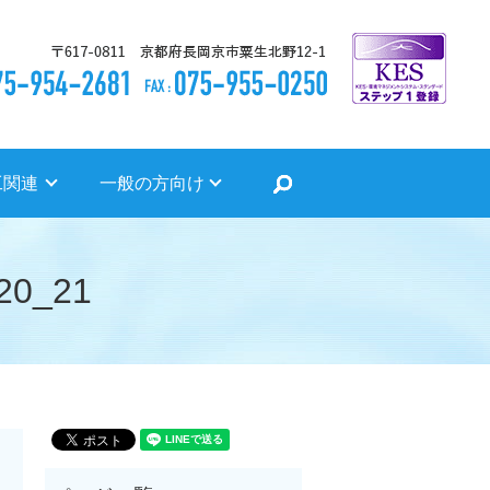
search
工関連
一般の方向け
20_21